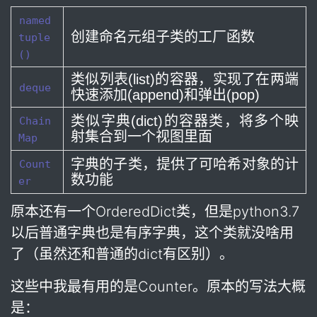
named
创建命名元组子类的工厂函数
tuple
()
类似列表(list)的容器，实现了在两端
deque
快速添加(append)和弹出(pop)
类似字典(dict)的容器类，将多个映
Chain
射集合到一个视图里面
Map
字典的子类，提供了可哈希对象的计
Count
数功能
er
原本还有一个OrderedDict类，但是python3.7
以后普通字典也是有序字典，这个类就没啥用
了（虽然还和普通的dict有区别）。
这些中我最有用的是Counter。原本的写法大概
是：