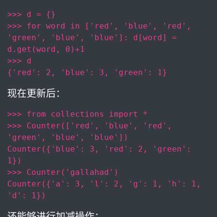
>>> d = {}
>>> for word in ['red', 'blue', 'red', 
'green', 'blue', 'blue']: d[word] = 
d.get(word, 0)+1
>>> d
{'red': 2, 'blue': 3, 'green': 1}
现在更新后：
>>> from collections import *
>>> Counter(['red', 'blue', 'red', 
'green', 'blue', 'blue'])
Counter({'blue': 3, 'red': 2, 'green': 
1})
>>> Counter('gallahad')
Counter({'a': 3, 'l': 2, 'g': 1, 'h': 1, 
'd': 1})
还能够进行加减操作：