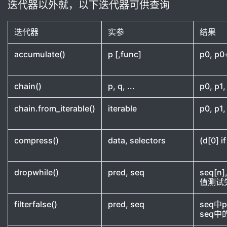
迭代器以外就，以下迭代器可供查询
迭代器
实参
结果
accumulate()
p [,func]
p0, p0
chain()
p, q, ...
p0, p1, 
chain.from_iterable()
iterable
p0, p1, 
compress()
data, selectors
(d[0] if
dropwhile()
pred, seq
seq[n]
值测试
filterfalse()
pred, seq
seq中
seq中