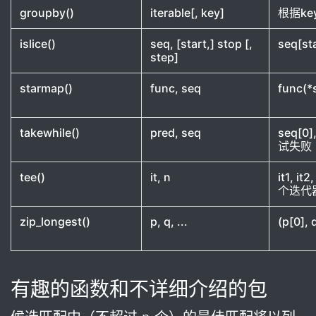
groupby()
iterable[, key]
根据ke
islice()
seq, [start,] stop [,
seq[s
step]
starmap()
func, seq
func(*s
takewhile()
pred, seq
seq[0]
试失败
tee()
it, n
it1, i
个迭代
zip_longest()
p, q, ...
(p[0], q
有趣的函数和不详细介绍的包