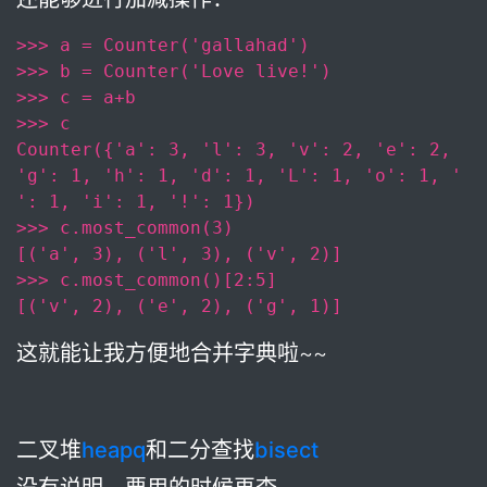
>>> a = Counter('gallahad')
>>> b = Counter('Love live!')
>>> c = a+b
>>> c
Counter({'a': 3, 'l': 3, 'v': 2, 'e': 2, 
'g': 1, 'h': 1, 'd': 1, 'L': 1, 'o': 1, ' 
': 1, 'i': 1, '!': 1})
>>> c.most_common(3)
[('a', 3), ('l', 3), ('v', 2)]
>>> c.most_common()[2:5]
[('v', 2), ('e', 2), ('g', 1)]
这就能让我方便地合并字典啦~~
二叉堆
heapq
和二分查找
bisect