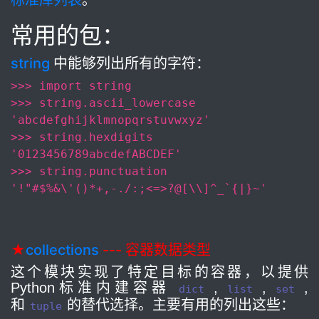
标准库列表
。
常用的包：
string
中能够列出所有的字符：
>>> import string
>>> string.ascii_lowercase
'abcdefghijklmnopqrstuvwxyz'
>>> string.hexdigits
'0123456789abcdefABCDEF'
>>> string.punctuation
'!"#$%&\'()*+,-./:;<=>?@[\\]^_`{|}~'
★
collections
--- 容器数据类型
这个模块实现了特定目标的容器，以提供
Python标准内建容器
,
,
,
dict
list
set
和
的替代选择。主要有用的列出这些：
tuple