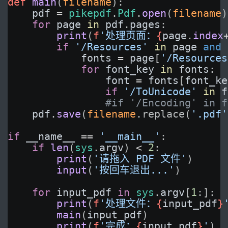
def
main
(
filename
):
pdf
=
pikepdf
.
Pdf
.
open
(
filename
)
for
page
in
pdf
.
pages
:
print
(
f
'处理页面：
{
page
.
index
if
'/Resources'
in
page
and
fonts
=
page
[
'/Resources
for
font_key
in
fonts
:
font
=
fonts
[
font_ke
if
'/ToUnicode'
in
f
#if '/Encoding' in f
pdf
.
save
(
filename
.replace(
'.pdf'
if
__name__
==
'__main__'
:
if
len
(
sys
.
argv
) 
<
2
:
print
(
'请拖入 PDF 文件'
)
input
(
'按回车退出...'
)
for
input_pdf
in
sys
.
argv
[
1
:]: 
print
(
f
'处理文件：
{
input_pdf
}
main
(
input_pdf
)
print
(
f
'完成：
{
input_pdf
}
'
)